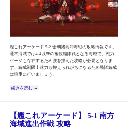
艦これアーケード 5-2 珊瑚諸島沖海戦の攻略情報です。
通常海域では4-4以来の複数艦隊戦となる海域で、戦力
ゲージも存在するため腰を据えた攻略が必要となりま
す。編成制限上速力も抑えられがちになるため艦隊編成
は慎重に行いましょう。
【艦これアーケード】 5-2 珊瑚諸島沖海戦 攻略
続きを読む
【艦これアーケード】 5-1 南方
海域進出作戦 攻略