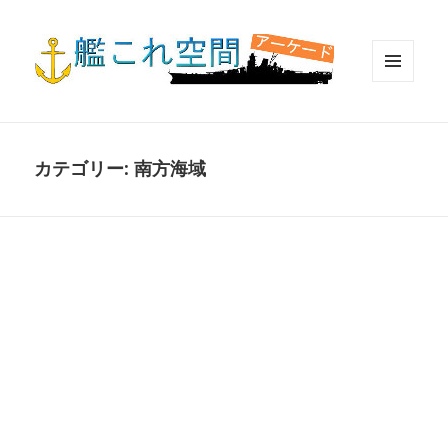
メニュ
ーとウ
ィジェ
ット
カテゴリー:
南方海域