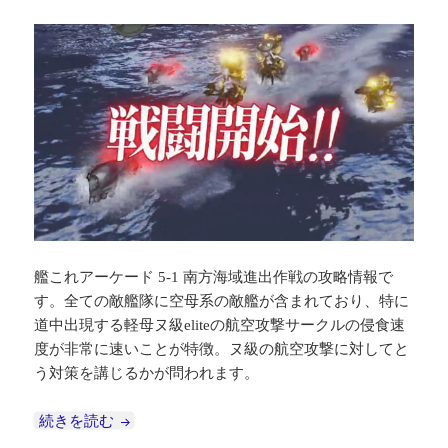
艦これアーケード 5-1 南方海域進出作戦の攻略情報で
す。全ての敵艦隊に空母系の敵艦が含まれており、特に
道中出現する軽母ヌ級eliteの航空攻撃サークルの侵食速
度が非常に速いことが特徴。ヌ級の航空攻撃に対してと
う対策を講じるかが問われます。
【艦これアーケード】 5-1 南方海域進出作戦 攻
続きを読む