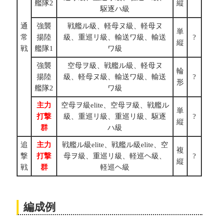
艦隊2
縦
駆逐ハ級
通
強襲
戦艦ル級、軽母ヌ級、軽母ヌ
単
常
揚陸
級、重巡リ級、輸送ワ級、輸送
?
縦
戦
艦隊1
ワ級
強襲
空母ヲ級、戦艦ル級、軽母ヌ
輪
揚陸
級、軽母ヌ級、輸送ワ級、輸送
?
形
艦隊2
ワ級
主力
空母ヲ級elite、空母ヲ級、戦艦ル
単
打撃
級、重巡リ級、重巡リ級、駆逐
?
縦
群
ハ級
追
主力
戦艦ル級elite、戦艦ル級elite、空
複
撃
打撃
母ヲ級、重巡リ級、軽巡ヘ級、
?
縦
戦
群
軽巡ヘ級
編成例