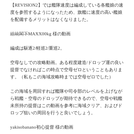
【REVISION2】では艦隊速度は編成している各艦娘の速
度を参照するようになったため、旗艦に速度の高い艦娘
を配備するメリットはなくなりました。
総統閣下
MAXX00kg 様の動画
編成は駆逐2/軽巡2/重巡2。
空母なしでの攻略動画。ある程度建造/ドロップ運の良い
提督でなければこの時点で空母ゼロということもありま
す。（私もこの海域攻略時までは空母ゼロでした）
この海域を周回すれば艦隊や司令部のレベルを上げなが
ら戦艦・空母のドロップが期待できるので、空母や戦艦
未所持の提督はこの動画を参考に海域クリア、およびド
ロップ狙いの周回を行うと良いでしょう。
yakisobanano初心提督 様の動画