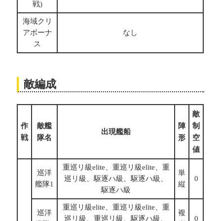
戦)
海域クリ
アボーナ
なし
ス
敵編成
敵
作
敵艦
陣
制
出現艦船
戦
隊名
形
空
値
重巡リ級elite、重巡リ級elite、重
巡洋
単
巡リ級、駆逐ハ級、駆逐ハ級、
0
艦隊1
縦
駆逐ハ級
重巡リ級elite、重巡リ級elite、重
巡洋
複
巡リ級、重巡リ級、駆逐ハ級、
0