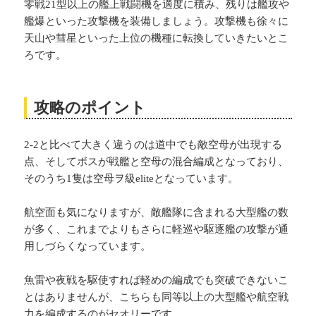
零戦21型以上の艦上戦闘機を適度に積み、残りは艦攻や
艦爆といった攻撃機を装備しましょう。攻撃機も徐々に
天山や彗星といった上位の機種に転換していきたいとこ
ろです。
攻略のポイント
2-2と比べて大きく違うのは道中でも敵空母が出現する
点、そしてボスが戦艦と空母の混合編成となっており、
そのうち1隻は空母ヲ級eliteとなっています。
航空面も気になりますが、敵艦隊に含まれる大型艦の数
が多く、これまでよりもさらに軽巡や駆逐艦の攻撃が通
用しづらくなっています。
魚雷や夜戦を駆使すれば軽めの編成でも突破できないこ
とはありませんが、こちらも同等以上の大型艦や航空戦
力を編成するのがセオリーです。