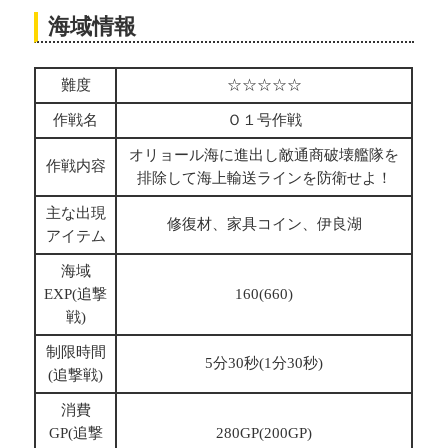
海域情報
難度
☆☆☆☆☆
作戦名
Ｏ１号作戦
オリョール海に進出し敵通商破壊艦隊を
作戦内容
排除して海上輸送ラインを防衛せよ！
主な出現
修復材、家具コイン、伊良湖
アイテム
海域
EXP(追撃
160(660)
戦)
制限時間
5分30秒(1分30秒)
(追撃戦)
消費
GP(追撃
280GP(200GP)